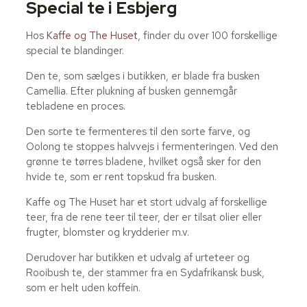
Special te i Esbjerg
Hos
Kaffe og The Huset
, finder du over 100 forskellige
special te blandinger.
Den te, som sælges i butikken, er blade fra busken
Camellia. Efter plukning af busken gennemgår
tebladene en proces.
Den sorte te fermenteres til den sorte farve, og
Oolong te stoppes halvvejs i fermenteringen. Ved den
grønne te tørres bladene, hvilket også sker for den
hvide te, som er rent topskud fra busken.
Kaffe og The Huset har et stort udvalg af forskellige
teer, fra de rene teer til teer, der er tilsat olier eller
frugter, blomster og krydderier m.v.
Derudover har butikken et udvalg af urteteer og
Rooibush te, der stammer fra en Sydafrikansk busk,
som er helt uden koffein.