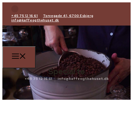
+45 75 12 16 61
Torvegade 41, 6700 Esbjerg
info@kaffeogthehuset.dk
Special te
+45 75 12 16 61
info@kaffeogthehuset.dk