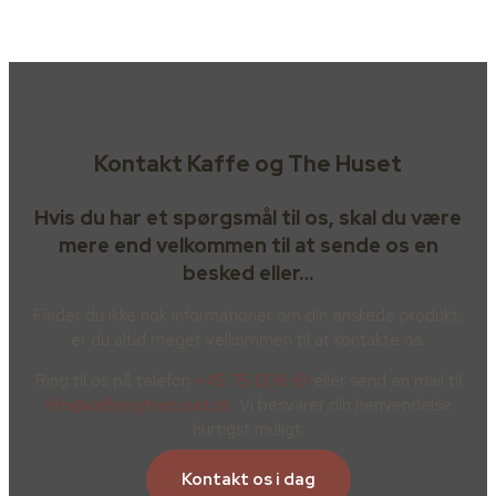
Kontakt Kaffe og The Huset
Hvis du har et spørgsmål til os, skal du være
mere end velkommen til at sende os en
besked eller…
Finder du ikke nok informationer om din ønskede produkt,
er du altid meget velkommen til at kontakte os.
Ring til os på telefon
+45 75 12 16 61
eller send en mail til
info@kaffeogthehuset.dk
. Vi besvarer din henvendelse
hurtigst muligt.
Kontakt os i dag