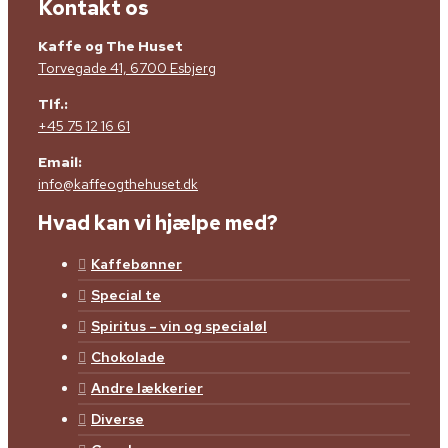
Kontakt os
Kaffe og The Huset
Torvegade 41, 6700 Esbjerg
Tlf.:
+45 75 12 16 61
Email:
info@kaffeogthehuset.dk
Hvad kan vi hjælpe med?
Kaffebønner
Special te
Spiritus – vin og specialøl
Chokolade
Andre lækkerier
Diverse